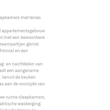
laapkamers met terras
.
rgd appartementsgebouw
nt met een bewoonbare
 raampartijen geniet
chtinval en een
dag- en nachtdelen van
biedt een aangename
. Vanuit de keuken
ras aan de voorzijde van
wee ruime slaapkamers,
raktische wasberging.