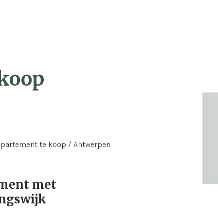
 koop
ement met
ingswijk