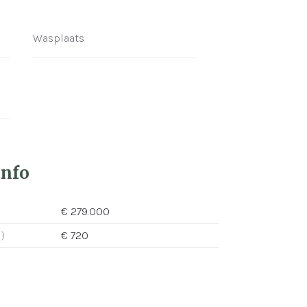
Wasplaats
info
€ 279.000
)
€ 720