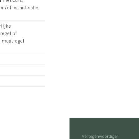
met cult.,
en/of esthetische
lijke
regel of
e maatregel
Vertegenwoordiger