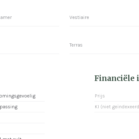
kamer
Vestiaire
Terras
Financiële 
romingsgevoelig
Prijs
epassing
KI (niet geïndexeerd