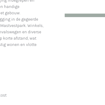
rging inbegrepen en
en handige
het gebouw.
gging in de gegeerde
e Mastvestpark. Winkels,
invalswegen en diverse
 korte afstand, wat
stig wonen en vlotte
kost