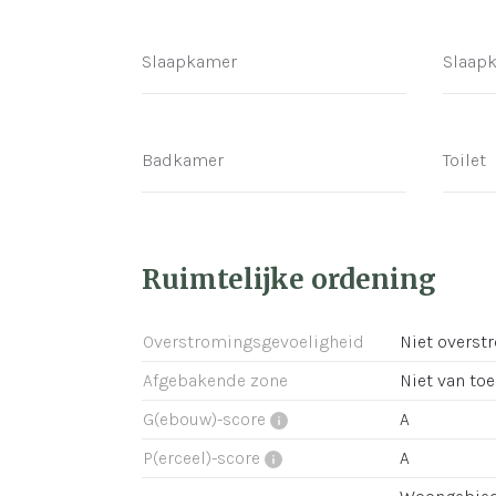
Slaapkamer
Slaap
Badkamer
Toilet
Ruimtelijke ordening
Overstromingsgevoeligheid
Niet overst
Afgebakende zone
Niet van to
G(ebouw)-score
A
P(erceel)-score
A