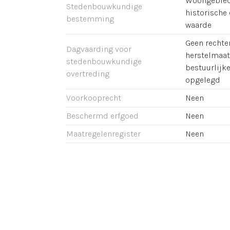
Woongebied 
Stedenbouwkundige
historische 
bestemming
waarde
Geen rechter
Dagvaarding voor
herstelmaat
stedenbouwkundige
bestuurlijk
overtreding
opgelegd
Voorkooprecht
Neen
Beschermd erfgoed
Neen
Maatregelenregister
Neen