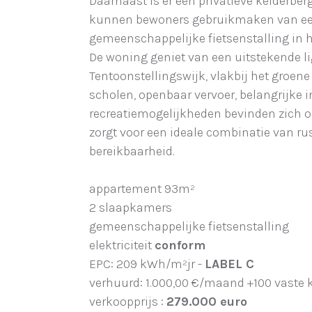
Daarnaast is er een privatieve kelderbe
kunnen bewoners gebruikmaken van e
gemeenschappelijke fietsenstalling in 
De woning geniet van een uitstekende li
Tentoonstellingswijk, vlakbij het groen
scholen, openbaar vervoer, belangrijke 
recreatiemogelijkheden bevinden zich op
zorgt voor een ideale combinatie van ru
bereikbaarheid.
appartement 93m²
2 slaapkamers
gemeenschappelijke fietsenstalling
elektriciteit
conform
EPC: 209 kWh/m²jr -
LABEL C
verhuurd: 1.000,00 €/maand +100 vaste 
verkoopprijs :
279.000 euro