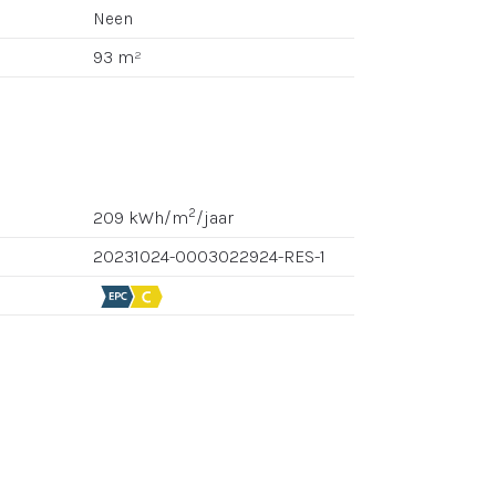
Neen
93 m²
2
209 kWh/m
/jaar
20231024-0003022924-RES-1