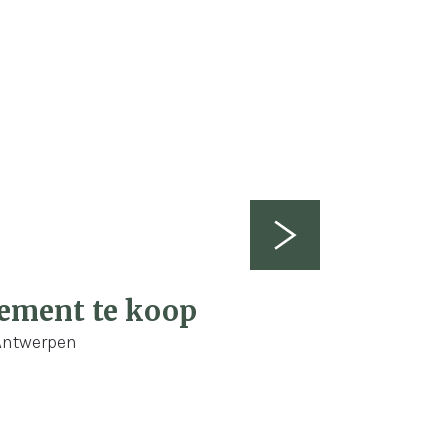
 m²
92 m²
ement te koop
 Antwerpen