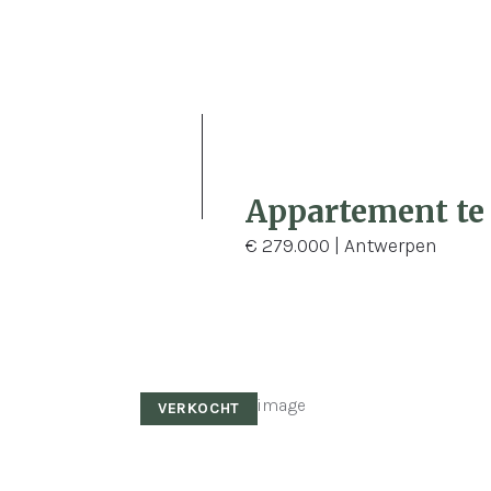
2
93 m²
Appartement te
€ 279.000 | Antwerpen
VERKOCHT