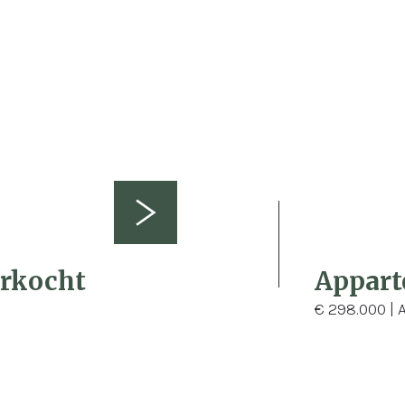
1
150
rkocht
Appart
€ 298.000 |