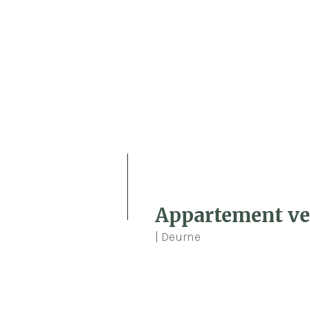
2
Appartement ve
| Deurne