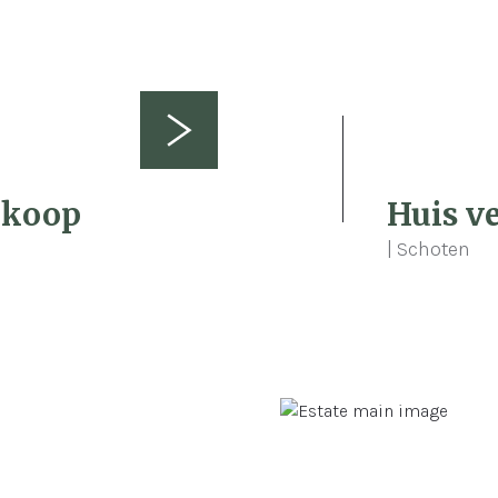
3
16
 koop
Huis v
| Schoten